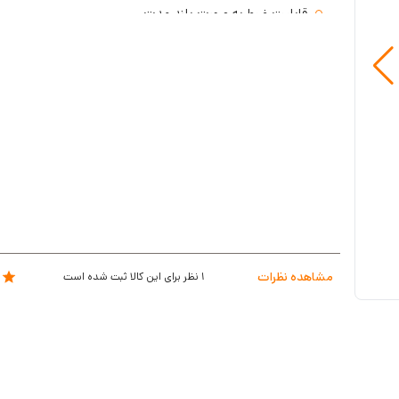
قابلیت ضبط به صورت بلند مدت
قابلیت ساپورت حافظه micro sd تا 128 گیگ
دارای سیستم Loop Record’s یا ضبط چرخشی
دارای ماژول وایفا داخلی با قابلیت رمزگذاری در صورت نداشتن
برای انتقال تصویر
سیستم مانیتورینگ ۲۴ساعته آنلاین
دارای سنسور ضربه
دارای سیستم هوشمند ارسال نوتیفیکیشن هشدار در مواقع ضرب
دستبرد بر روی تلفن همراه راننده
دارای 1 سال ضمانت معتبر
مشاهده نظرات
1
نظر برای این کالا ثبت شده است