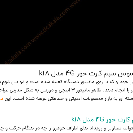
م کارت خور 4G مدل k18
مادون قرمز بوده تا بتواند در تاریکی شب به خوبی ضبط تصاویر را انج
دو
 4G مدل k18
ن اضافه کرده تا بتواند تصاویر و رویداد های اطراف خودرو را چه در هنگام