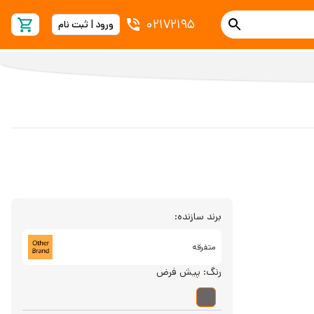
02172195
ورود | ثبت نام
برند سازنده:
متفرقه
رنگ:
پیش فرض