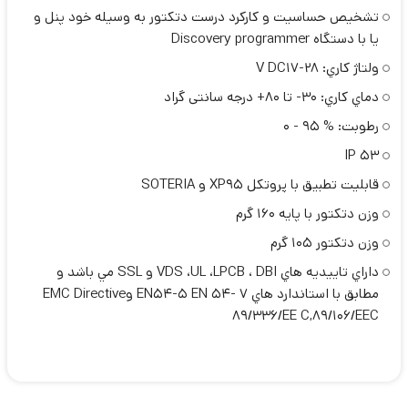
تشخيص حساسيت و كاركرد درست دتكتور به وسيله خود پنل و
يا با دستگاه Discovery programmer
ولتاژ كاري: V DC17-28
دماي كاري: 30- تا 80+ درجه سانتی گراد
رطوبت: % 95 - 0
IP 53
قابليت تطبيق با پروتكل XP95 و SOTERIA
وزن دتكتور با پايه 160 گرم
وزن دتكتور 105 گرم
داراي تاييديه هاي VDS ،UL ،LPCB ، DBI و SSL مي باشد و
مطابق با استاندارد هاي EN54-5 EN 54- 7 وEMC Directive
89/336/EE C,89/106/EEC