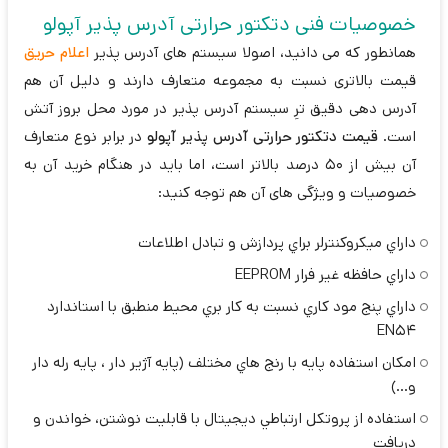
خصوصیات فنی دتکتور حرارتی آدرس پذیر آپولو
همانطور که می دانید، اصولا سیستم های آدرس پذیر
اعلام حریق
قیمت بالاتری نسبت به مجموعه متعارف دارند و دلیل آن هم
آدرس دهی دقیق ترِ سیستم آدرس پذیر در مورد محل بروز آتش
است.
قیمت دتکتور حرارتی آدرس پذیر آپولو
در برابر نوع متعارف
آن بیش از 50 درصد بالاتر است، اما باید در هنگام خرید آن به
خصوصیات و ویژگی های آن هم توجه کنید:
داراي ميكروكنترلر براي پردازش و تبادل اطلاعات
داراي حافظه غير فرار EEPROM
داراي پنج مود كاري نسبت به كار بري محيط منطبق با استاندارد
EN54
امكان استفاده پايه با رنج هاي مختلف (پايه آژير دار ، پايه رله دار
و...)
استفاده از پروتكل ارتباطي ديجيتال با قابليت نوشتن، خواندن و
دريافت