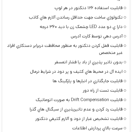
قابليت استفاده 126 دتكتور در هر لوپ
تكنولوژي ساخت جهت حداقل رساندن آلارم هاي كاذب
دارا ي دو عدد LED چشمک زن با ديد 360 درجه
آدرس دهي توسط كارت آدرس
قابليت قفل كردن دتكتور به منظور محافظت دربرابر دستكاري افراد
غير متخصص
بدون تاتير پذيري از باد يا فشار اتمسفر
ايده آل در محيط هاي كثيف و پر دود در شرايط نرمال
قابليت جايگذاري در انبارها و پاركينگ ها
قابليت تست از راه دور
قابليت Drift Compensation به صورت اتوماتيک
قابليت رد كردن و عدم تاتيرپذيري از سيگنال هاي گذرا
قابليت تشخيص غبار از دود و آلارم كثيفي دتكتور
سرعت بالاي پردازش اطلاعات