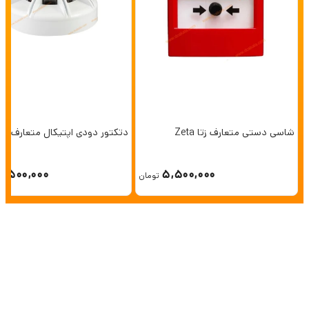
شاسی دستی متعارف زتا Zeta
دتکتور دودی اپتیکال متعارف زتا eta
4,500,000
5,500,000
تومان