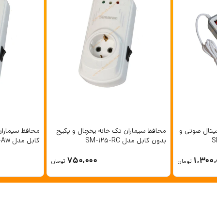
 خانه دیجیتال صوتی و
محافظ سیماران تک خانه یخچال و پکیج
محافظ سیماران
بدون کابل مدل SM-125-RC
کابل مدل SM-140-Aw
750,000
1,300,
تومان
تومان