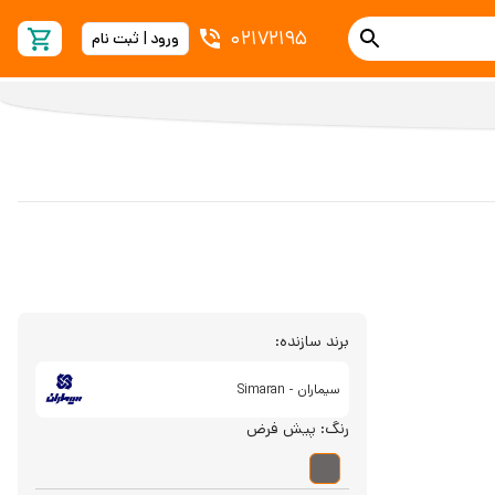
02172195
ورود | ثبت نام
برند سازنده:
سیماران - Simaran
رنگ:
پیش فرض