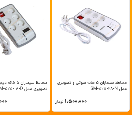
محافظ سیماران 5 خانه صوتی و تصویری
محافظ سیماران 5
مدل SM-525-28-N
تصویری مدل SM-525-18-D
000
1,500,000
تومان