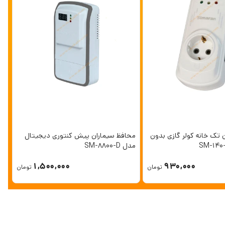
 تک خانه کولر گازی بدون
محافظ سیماران پیش کنتوری دیجیتال
مدل SM-8800-D
1,500,000
930,000
تومان
تومان