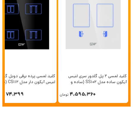
کلید لمسی 2 پل گلدور سری لنیس
کلید لمسی پرده برقی دوبل گلدو
آیکون ساده مدل SS102 (ساده و
لنیس آیکون دار مدل
هوشمند)
هوشمند)
5,174,399
4,595,360
تومان