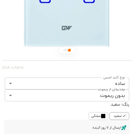
DCA-009598
نوع کلید لمسی
ساده
پشتیبانی از ریموت
بدون ریموت
رنگ:
سفید
سفید
مشکی
ارسال از 7 روز آینده