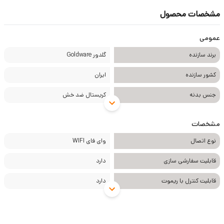
دو رنگ سفید و مشکی
مشخصات محصول
نصب و راه اندازی ساده بدون نیاز به دستگاه واسط
مجهز به کلید سناریوی GW برای کنترل هم زمان سرخط ها
عمومی
توان خروجی هر پل از کلید تا 10 آمپر
برند سازنده
گلدور Goldware
ابعاد کلید لمسی 86×86×47 میلیمتر
کشور سازنده
ایران
قابل استفاده با ست پریزها با رویه شبه کریستال
جنس بدنه
کریستال ضد خش
ابعاد قوطی 60 در 60
قابلیت سفارشی سازی کلید
مشخصات
نوع اتصال
وای فای WIFI
قابلیت سفارشی سازی
دارد
قابلیت کنترل با ریموت
دارد