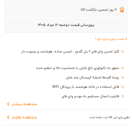
7 روز تضمین بازگشت کالا
بروزرسانی قیمت:
دوشنبه, 12 مرداد 1405
آیا قیمت بهتری سراغ دارید؟
کلید لمسی وای فای 2 پل گلدور - لمسی ساده، هوشمند و ریموت دار
مجهز به تکنولوژی تاچ خازنی با حساسیت بالا و تنظیم شده
رویه کلیدها شیشه کریستال ضد خش
قابل استفاده در خانه هوشمند با پروتکل WIFI
قابلیت اتصال مستقیم به مودم وای فای
مشاهده
بیشتر
کنترل کلید لمسی از طریق اپلیکیشن
بک لایت نوری دو رنگ جهت زیبایی و بهتر دیده شدن در تاریکی
مشاهده نظرات
نظری برای این کالا ثبت نشده است
قابل نصب روی انواع قوطی کلید قدیمی