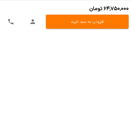
64,750,000 تومان
افزودن به سبد خرید
ارسال سریع به سراسر ایران
اکسپرس، پست، تیپاکس و باربری
تنوع در روش های پرداخت
پرداخت آنلاین، کارت به کارت و یا در محل
تضمین بازگشت وجه
بازگشت 7 روزه در صو.رت مغایرت کالا
پشتیبانی حین و بعد از فروش
تیم مسلط فروش و تیم پشتیبانی فنی
خدمات مشتریان
دی سی ای کالا
قوانین و مقررات
آموزش خرید و پرداخت
ضمانت خرید
درباره ما
روش های ارسال