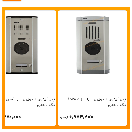
پنل آیفون تصویری تابا سهند 1860 -
یک واحدی
یک واحدی
6,380,000
6,984,277
تومان