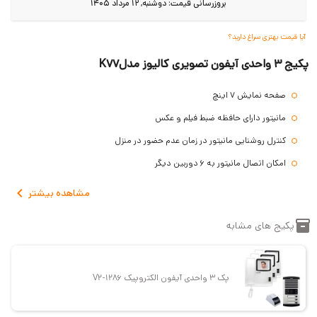
بروزرسانی قیمت:
دوشنبه, 12 مرداد 1405
آیا قیمت بهتری سراغ دارید؟
پکیج 3 واحدی آیفون تصویری کالیوز مدلK77
صفحه نمایش 7 اینچ
مانیتور دارای حافظه ضبط فیلم و عکس
کنترل روشنایی مانیتور در زمان عدم حضور در منزل
امکان اتصال مانیتور به 6 دوربین دیگر
قابلیت منشی تلفن و ضبط صدا مانیتور
مشاهده
بیشتر
پنل ضد آب و ضد ضربه
پکیج های مشابه
قابلیت دید خوب در شب پنل
گارانتی 3 ساله
پک 3 واحدی آیفون برایتون 7020 بدون حافظه 7 اینچ