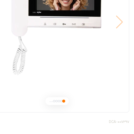
...
DCA-007297