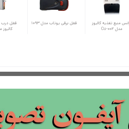
انس منبع تغذیه کالیوز
قفل برقی یوتاب مدل 1093
قفل درب ح
مدل Cu-002
کالیوز مدل 7