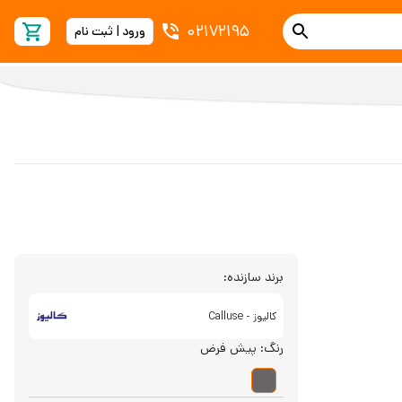
02172195
ورود | ثبت نام
برند سازنده:
کالیوز - Calluse
رنگ:
پیش فرض