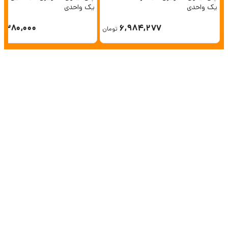
یک واحدی
یک واحدی
6,380,000
6,984,277
تومان