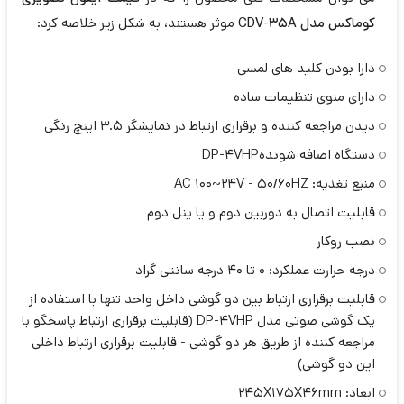
کوماکس مدل CDV-35A
موثر هستند، به شکل زیر خلاصه کرد:
دارا بودن کلید های لمسی
دارای منوی تنظیمات ساده
دیدن مراجعه کننده و برقراری ارتباط در نمایشگر 3.5 اینچ رنگی
دستگاه اضافه شوندهDP-4VHP
منبع تغذیه: AC 100~24V - 50/60HZ
قابلیت اتصال به دوربین دوم و یا پنل دوم
نصب روکار
درجه حرارت عملکرد: 0 تا 40 درجه سانتی گراد
قابلیت برقراری ارتباط بین دو گوشی داخل واحد تنها با استفاده از
یک گوشی صوتی مدل DP-4VHP (قابلیت برقراری ارتباط پاسخگو با
مراجعه کننده از طریق هر دو گوشی - قابلیت برقراری ارتباط داخلی
این دو گوشی)
ابعاد: 245X175X46mm