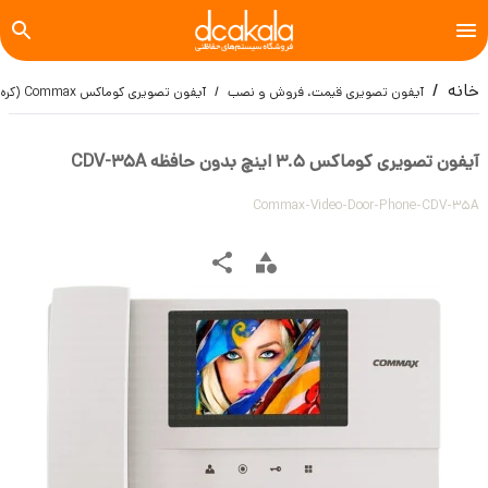
خانه
آیفون تصویری قیمت، فروش و نصب
آیفون تصویری کوماکس Commax (کره ای)
آیفون تصویری کوماکس 3.5 اینچ بدون حافظه CDV-35A
Commax-Video-Door-Phone-CDV-35A