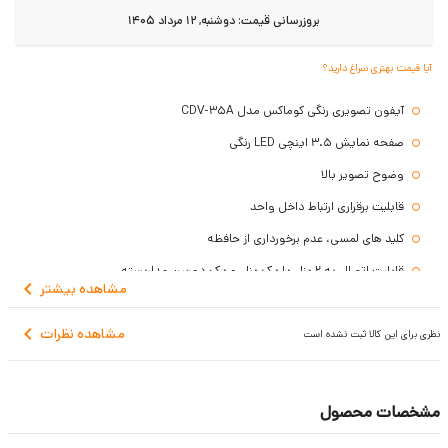
بروزرسانی قیمت:
دوشنبه, 12 مرداد 1405
آیا قیمت بهتری سراغ دارید؟
آیفون تصویری رنگی کوماکس مدل CDV-35A
صفحه نمایش 3.5 اینچی LED رنگی
وضوح تصویر بالا
قابلیت برقراری ارتباط داخل واحد
کلید های لمسی، عدم برخورداری از حافظه
قابلیت اتصال به 2 پنل یا یک پنل و یک دوربین مداربسته
مشاهده
بیشتر
گارانتی یک ساله کوماکس
مشاهده نظرات
نظری برای این کالا ثبت نشده است
مشخصات محصول