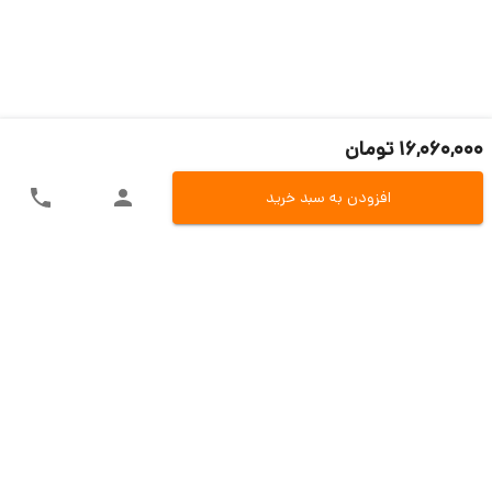
16,060,000 تومان
افزودن به سبد خرید
ارسال سریع به سراسر ایران
اکسپرس، پست، تیپاکس و باربری
تنوع در روش های پرداخت
پرداخت آنلاین، کارت به کارت و یا در محل
تضمین بازگشت وجه
بازگشت 7 روزه در صو.رت مغایرت کالا
پشتیبانی حین و بعد از فروش
تیم مسلط فروش و تیم پشتیبانی فنی