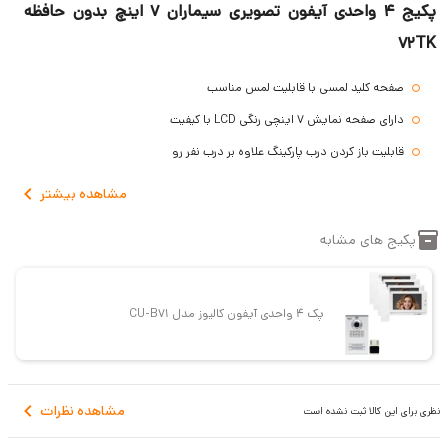
پکیج 4 واحدی آیفون تصویری سیماران 7 اینچ بدون حافظه
72TK
صفحه کلید لمسی با قابلیت لمس مناسب
دارای صفحه نمایش 7 اینچی رنگی LCD با کیفیت
قابلیت باز کردن درب پارکینگ علاوه بر درب نفر رو
دارای گارانتی 30 ماهه
مشاهده
بیشتر
داشتن منوی جدید با دو زبان فارسی و انگلیسی
پکیج های مشابه
قابلیت اتصال به دو پنل تصویری یا یک پنل و یک دوربین مداربسته
قابلیت اتصال با تمام پنل های زنگ سیماران
قابلیت انتخاب ورودی ها توسط مانیتور
پک 4 واحدی آیفون کالیوز مدل CU-B71
قابلیت ارتباط داخلی با واحد نگهبانی و برعکس
مشاهده نظرات
نظری برای این کالا ثبت نشده است