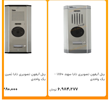
پنل آیفون تصویری تابا سهند 1860 -
یک واحدی
یک واحدی
6,380,000
6,984,277
تومان