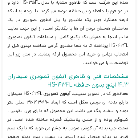
شده این شرکت است که ظاهری مشابه با مدل HS-35FL دارد و
در دو فرم با حافظه و بی حافظه عرضه می گردد. با توجه به اینکه
لازمه عملکرد بهتر یک مانیتور یا پنل آیفون تصویری در یک
ساختمان همسان بودن آن ها با یکدیگر است، از این جهت سایت
ما در اینجا به معرفی یک پکیج کامل از متعلقات آیفون تصویری
HS-43FL پرداخته تا به شما مشتری گرامی شناخت بهتری قبل از
انتخاب نهایی و خرید این محصول ارائه بنماید. در متن زیر این
توضیحات را می خوانید.
مشخصات فنی و ظاهری آیفون تصویری سیماران
4.3 اینچ بدون حافظه HS-43FL
همانطور که در تصویر میبینید
آیفون تصویری HS-43FL
سیماران
دارای بدنه ای مربعی شکل است که ابعاد 190×193×31 میلی متر
بوده و سفید رنگ می باشد. این محصول که دارای وزن تقریبی 1
کیلوگرم بوده و از جنس پلاستیک فشرده ساخته شده است. در
سمت چپ بدنه آن گوشی صوتی به چشم می خورد که با یک سیم
فنری به بدنه متصل شده است. در سمت راست بدنه صفحه