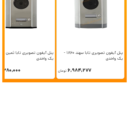
پنل آیفون تصویری تابا سهند 1860 -
یک واحدی
یک واحدی
6,380,000
6,984,277
تومان