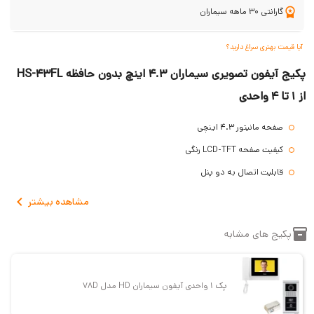
گارانتی 30 ماهه سیماران
آیا قیمت بهتری سراغ دارید؟
پکیج آیفون تصویری سیماران 4.3 اینچ بدون حافظه HS-43FL
از 1 تا 4 واحدی
صفحه مانیتور 4.3 اینچی
کیفیت صفحه LCD-TFT رنگی
قابلیت اتصال به دو پنل
بدون حافظه
مشاهده
بیشتر
دارای دوربین 1.3 مگاپیکسلی
پکیج های مشابه
پنل دکمه ای آلمینیومی
آیفون با بدنه پلاستیکی سفید رنگ
گارانتی و خدمات پس از فروش 2.5 ساله
پک 1 واحدی آیفون سیماران HD مدل 78D