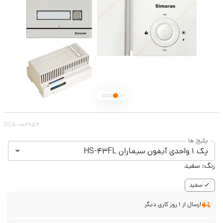
DCA-008959
پکیج ها
پک 1 واحدی آیفون سیماران HS-43FL
رنگ:
سفید
سفید
ارسال از 1 روز کاری دیگر