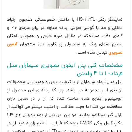
نمایشگر رنگی HS-43FL با داشتن خصوصیاتی همچون ارتباط
داخلی واحد با گوشی صوتی، بدنه مقاوم در برابر سرمای 10- و
گرمای 40+، مستحکم در مقابل ضربه خارجی و همچنین امکان
تنظیم صدای زنگ به محصولی پر کاربرد بین مشتریان
آیفون
تصویری
تبدیل شده است.
مشخصات کلی پنل آیفون تصویری سیماران مدل
فرداد- 1 تا 4 واحدی
پنل مدل فرداد سیماران از با کیفیت ترین و جدیدترین محصولات
تولیدی این مجموعه می باشد. چرا که بدنه ی این محصول از
آلومینیوم آبکاری شده ساخته شده که آن را در مقابل باران
محافظت می کند اما جهت حفاظت و امنیت بیشتر می توانید از
باران گیر استفاده نمایید. دوربین این پنل از نوع دوربین های
1.3
مگاپیکسل
رنگی CMOS بوده که قابلیت تنظیم زاویه دید از هر
طرف را دارد. به علت وجود نوار نوری LED بالای دوربین امکان دید