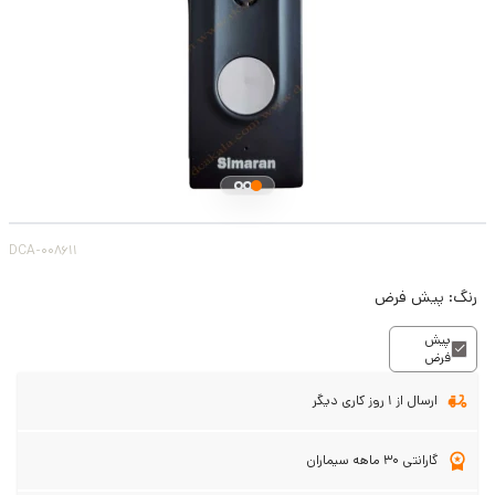
DCA-008611
رنگ:
پیش فرض
پیش
فرض
ارسال از 1 روز کاری دیگر
گارانتی 30 ماهه سیماران