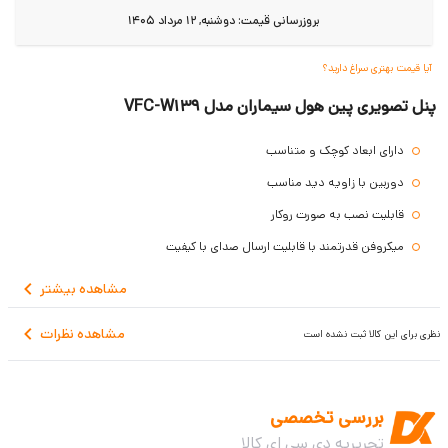
بروزرسانی قیمت:
دوشنبه, 12 مرداد 1405
آیا قیمت بهتری سراغ دارید؟
پنل تصویری پین هول سیماران مدل VFC-W139
دارای ابعاد کوچک و متناسب
دوربین با زاویه دید مناسب
قابلیت نصب به صورت روکار
میکروفن قدرتمند با قابلیت ارسال صدای با کیفیت
دارای Led جهت دید در شب
مشاهده
بیشتر
مشاهده نظرات
نظری برای این کالا ثبت نشده است
بررسی تخصصی
تحریریه دی سی ای کالا