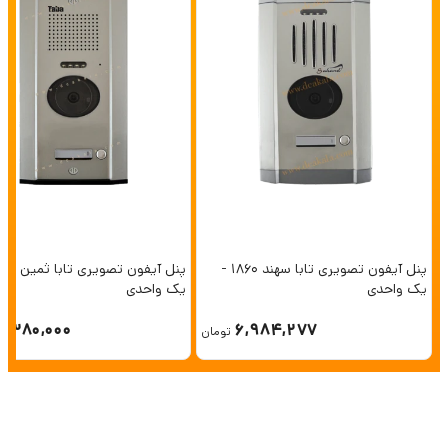
پنل آیفون تصویری تابا سهند 1860 -
یک واحدی
یک واحدی
6,380,000
6,984,277
تومان