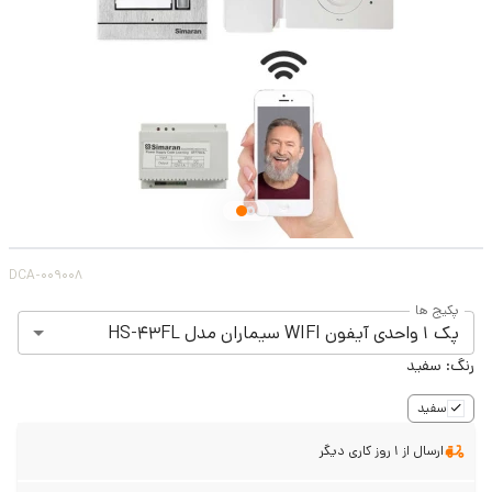
DCA-009008
پکیج ها
پک 1 واحدی آیفون WIFI سیماران مدل HS-43FL
رنگ:
سفید
سفید
ارسال از 1 روز کاری دیگر