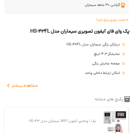
گارانتی 30 ماهه سیماران
آیا قیمت بهتری سراغ دارید؟
پک وای فای آیفون تصویری سیماران مدل HS-43FL
دربازکن رنگی سیماران مدل HS-43FL
نمایشگر 4.3 اینچ
صفحه نمایش رنگی
امکان ارتباط داخلی واحد
قابلیت نصب گوشی صوتی با مانیتور موازی
مشاهده
بیشتر
مجهز به سیستم OSD
پکیج های مشابه
بدون حافظه
نصب روکار
گارانتی 2.5 ساله
پک 1 واحدی آیفون WIFI سیماران مدل HS-46TKM