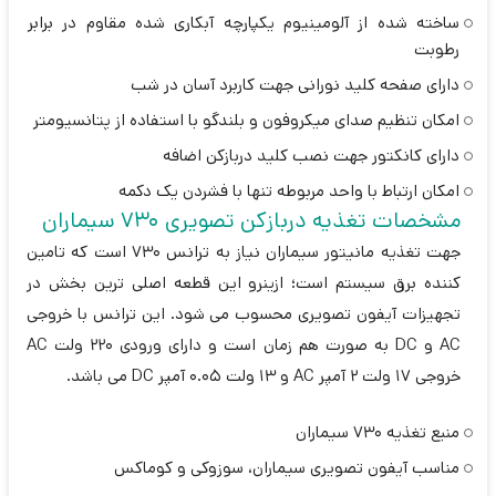
ساخته شده از آلومینیوم یکپارچه آبکاری شده مقاوم در برابر
رطوبت
دارای صفحه کلید نورانی جهت کاربرد آسان در شب
امکان تنظیم صدای میکروفون و بلندگو با استفاده از پتانسیومتر
دارای کانکتور جهت نصب کلید دربازکن اضافه
امکان ارتباط با واحد مربوطه تنها با فشردن یک دکمه
مشخصات تغذیه دربازکن تصویری 730 سیماران
جهت تغذیه مانیتور سیماران نیاز به ترانس 730 است که تامین
کننده برق سیستم است؛ ازینرو این قطعه اصلی ترین بخش در
تجهیزات آیفون تصویری محسوب می شود. این ترانس با خروجی
AC و DC به صورت هم زمان است و دارای ورودی 220 ولت AC
خروجی 17 ولت 2 آمپر AC و 13 ولت 0.05 آمپر DC می باشد.
منبع تغذیه 730 سیماران
مناسب آیفون تصویری سیماران، سوزوکی و کوماکس