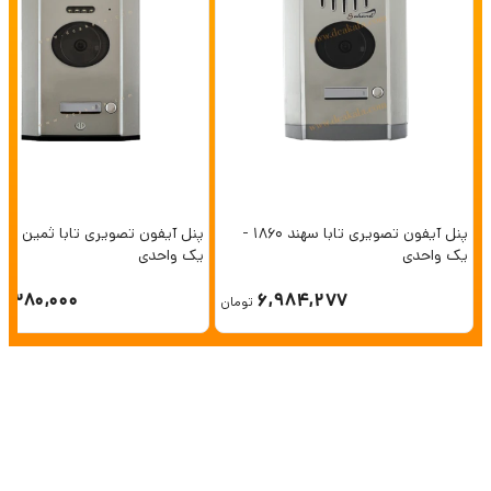
پنل آیفون تصویری تابا سهند 1860 -
یک واحدی
یک واحدی
6,380,000
6,984,277
تومان