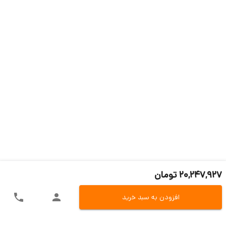
20,247,927 تومان
افزودن به سبد خرید
ارسال سریع به سراسر ایران
اکسپرس، پست، تیپاکس و باربری