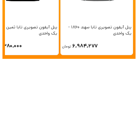
پنل آیفون تصویری تابا سهند 1860 -
یک واحدی
یک واحدی
6,380,000
6,984,277
تومان