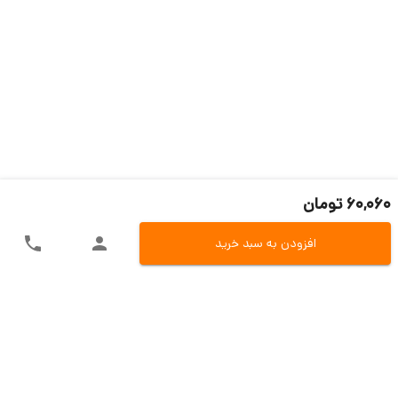
60,060 تومان
افزودن به سبد خرید
ارسال سریع به سراسر ایران
اکسپرس، پست، تیپاکس و باربری
تنوع در روش های پرداخت
پرداخت آنلاین، کارت به کارت و یا در محل
تضمین بازگشت وجه