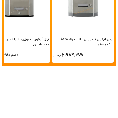
پنل آیفون تصویری تابا سهند 1860 -
یک واحدی
یک واحدی
6,380,000
6,984,277
تومان