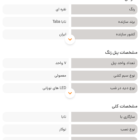
رنگ
نقره ای
برند سازنده
تابا Taba
کشور سازنده
ایران
مشخصات پنل زنگ
تعداد واحد پنل
7 واحد
نوع سیم کشی
معمولی
نوع دید در شب
LED های نورانی
مشخصات کلی
سازگاری با
تابا
نوع نصب
توکار