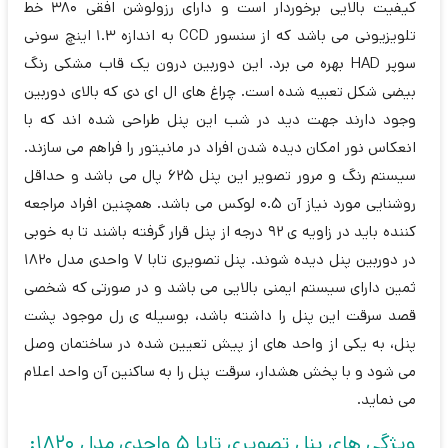
کیفیت بالایی برخوردار است و دارای رزولوشن افقی 380 خط
تلویزیونی می باشد که از سنسور CCD به اندازه 1.3 اینچ سونی
سوپر HAD بهره می برد. این دوربین درون یک قاب مشکی رنگ
بیضی شکل تعبیه شده است. چراغ های ال ای دی که بالای دوربین
وجود دارند جهت دید در شب این پنل طراحی شده اند که با
انعکاس نور امکان دیده شدن افراد در مانیتور را فراهم می سازند.
سیستم رنگ و مرور تصویر این پنل 625 پال می باشد و حداقل
روشنایی مورد نیاز آن 0.5 لوکس می باشد. همچنین افراد مراجعه
کننده باید در زاویه ی 92 درجه از پنل قرار گرفته باشند تا به خوبی
در دوربین پنل دیده شوند. پنل تصویری تابا 7 واحدی مدل 1820
ثمین دارای سیستم ایمنی بالایی می باشد و در صورتی که شخصی
قصد سرقت این پنل را داشته باشد، بوسیله ی رل موجود پشت
پنل، به یکی از واحد های از پیش تعیین شده در ساختمان وصل
می شود و با پخش هشدار، سرقت پنل را به ساکنین آن واحد اعلام
می نماید.
ویژگی های پنل تصویری تابا 5 واحدی مدل 1820: