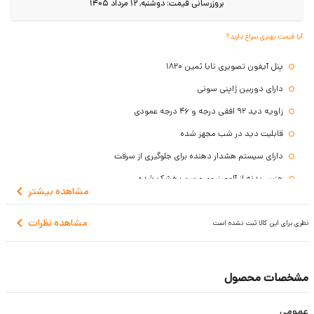
بروزرسانی قیمت:
دوشنبه, 12 مرداد 1405
آیا قیمت بهتری سراغ دارید؟
پنل آیفون تصویری تابا ثمین 1820
دارای دوربین ژاپنی سونی
زاویه دید 92 افقی درجه و 46 درجه عمودی
قابلیت دید در شب مجهز شده
دارای سیستم هشدار دهنده برای جلوگیری از سرقت
جنس بدنه از آلومینیوم و سرب خشک شده
مشاهده
بیشتر
مقاوم در برابر حرارت، برودت و قطرات باران
مشاهده نظرات
پنل به صورت توکار بر روی دیوار نصب می شود
نظری برای این کالا ثبت نشده است
دارای 3 سال گارانتی
مشخصات محصول
عمومی