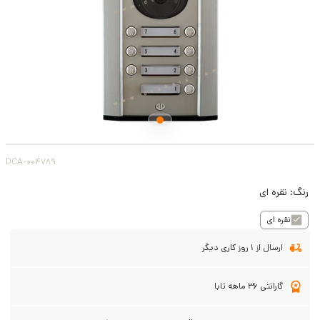
DCA-004789
رنگ:
نقره ای
نقره ای
ارسال از 1 روز کاری دیگر
گارانتی 36 ماهه تابا