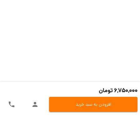
6,750,000 تومان
افزودن به سبد خرید
ارسال سریع به سراسر ایران
اکسپرس، پست، تیپاکس و باربری
تنوع در روش های پرداخت
پرداخت آنلاین، کارت به کارت و یا در محل