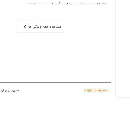
قابلیت پخش همزمان زنگ برای مراجعه کننده
روشنایی ملایم جهت تشخیص اسامی واحدها
دوربین با زاویه دید 92 درجه و با قابلیت دید در شب
مشاهده همه ویژگی ها
دارای 3 سال گارانتی
مشاهده نظرات
نظری برای این