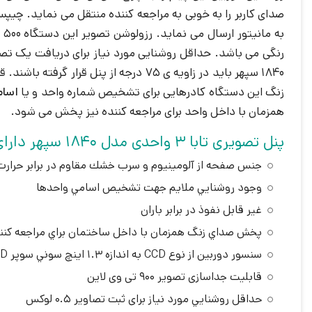
صدای کاربر را به خوبی به مراجعه کننده منتقل می نماید. چیپس
1840 سپهر باید در زاویه ی 75 درجه از پنل قرار گرفته باشند. قابل ذکر است لنز این دوربین قابلیت تنظیم تا
زنگ این دستگاه کادرهایی برای تشخیص شماره واحد و یا
اسام
همزمان با داخل واحد برای مراجعه کننده نیز پخش می شود.
پنل تصویری تابا 3 واحدی مدل 1840 سپهر دارای ویژگی های زیر می باشد:
جنس صفحه از آلومينيوم و سرب خشك مقاوم در برابر حرارت
وجود روشنايي ملايم جهت تشخيص اسامي واحدها
غير قابل نفوذ در برابر باران
پخش صداي زنگ همزمان با داخل ساختمان براي مراجعه كنن
سنسور دوربين از نوع CCD به اندازه 1.3 اينچ سوني سوپر HAD رنگي
قابلیت جداسازی تصویر 900 تی وی لاین
حداقل روشنايي مورد نیاز برای ثبت تصاویر 0.5 لوكس