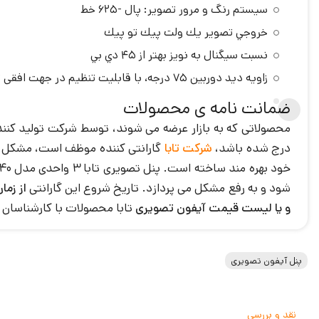
سيستم رنگ و مرور تصوير: پال -625 خط
خروجي تصوير يك ولت پيك تو پيك
نسبت سيگنال به نويز بهتر از 45 دي بي
زاويه ديد دوربين 75 درجه، با قابلیت تنظیم در جهت افقی تا 46 درجه و در جهت عمودی تا 16 درجه
ضمانت نامه ی محصولات
محصولاتی که به بازار عرضه می شوند، توسط شرکت تولید کننده
درج شده باشد،
شرکت تابا
گارانتی کننده موظف است، مشکل را
خود بهره مند ساخته است. پنل تصویری تابا 3 واحدی مدل 1840 سپهر نیز از این قائده استثنا نمی باشد و شرکت تابا در صورت بروز مشکل
شود و به رفع مشکل می پردازد. تاریخ شروع این گارانتی
از زما
و یا لیست قیمت آیفون تصویری
تابا محصولات با کارشناسان 
پنل آیفون تصویری
نقد و بررسی