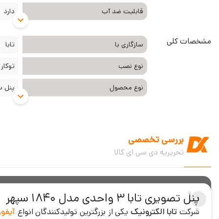
قابلیت ضد آب
دارد
مشخصات کلی
سازگاری با
تابا
نوع نصب
توکار
نوع محصول
پنل س
بررسی تخصصی
تحریریه دی سی ای کالا
پنل تصویری تابا 3 واحدی مدل 1840 سپهر
شرکت
تابا الکترونیک
یکی از بزرگترین تولیدکنندگان انواع
آیفو