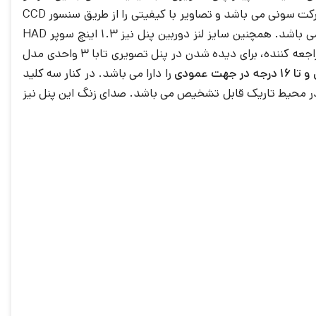
ساخت شرکت سونی می باشد و تصاویر با کیفیتی را از طریق سنسور CCD
به مانیتور ارسال می نماید. رزولوشن تصویر این دستگاه 500 تی وی لاین می باشد و سیستم رنگ و مرور تصویر آن نیز 625 پال می باشد. همچنین سایز لنز دوربین پنل نیز 1.3 اینچ سوپر HAD
رنگی می باشد. حداقل روشنایی مورد نیاز برای دریافت یک تصویر در پنل 3 واحدی تابا نیز 0.5 لوکس است. شخص یا اشخاص مراجعه کننده، برای دیده شدن در پنل تصویری تابا 3 واحدی مدل
را دارا می باشد. در کنار سه کلید
 در محیط تاریک قابل تشخیص می باشد. صدای زنگ این پنل نیز