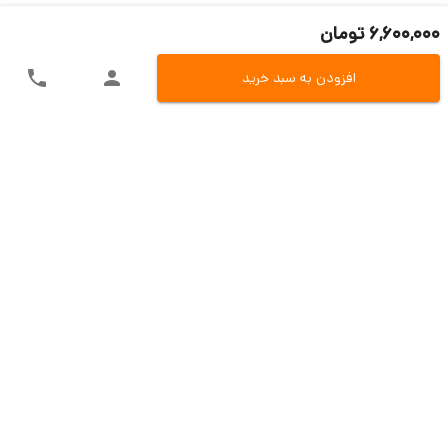
6,600,000 تومان
افزودن به سبد خرید
ارسال سریع به سراسر ایران
اکسپرس، پست، تیپاکس و باربری
تنوع در روش های پرداخت
پرداخت آنلاین، کارت به کارت و یا در محل
تضمین بازگشت وجه
بازگشت 7 روزه در صو.رت مغایرت کالا
پشتیبانی حین و بعد از فروش
تیم مسلط فروش و تیم پشتیبانی فنی
خدمات مشتریان
دی سی ای کالا
قوانین و مقررات
آموزش خرید و پرداخت
ضمانت خرید
درباره ما