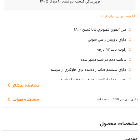
بروزرسانی قیمت:
دوشنبه, 12 مرداد 1405
آیا قیمت بهتری سراغ دارید؟
پنل آیفون تصویری تابا ثمین 1820
دارای دوربین ژاپنی سونی
زاویه دید 92 درجه
قابلیت دید در شب مجهز شده
دارای سیستم هشدار دهنده برای جلوگیری از سرقت
جنس بدنه از آلومینیوم و سرب خشک شده
مشاهده
بیشتر
مقاوم در برابر حرارت، برودت و قطرات باران
مشاهده نظرات
پنل به صورت توکار بر روی دیوار نصب می شود
نظری برای این کالا ثبت نشده است
دارای 3 سال گارانتی
مشخصات محصول
عمومی