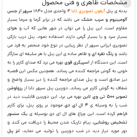
مشخصات ظاهری و فنی محصول
بدنه ی پنل
آیفون تصویری تابا
4 واحدی مدل 1840
سپهر از جنس
آلومینیوم و سرب خشک
می باشد که در برابر گرما و سرما بسیار
مقاوم است. این پنل را می توان در شهر هایی که آب و هوای
بسیار سرد و یا بسیار گرمی دارند استفاده نمود. پنل درب بازکن
تصویری ایرانی سپهر از نظر زیبایی در نوع خود منحصر به فرد می
باشد و
رنگ نقره ای
و ظاهر ساده ی این پنل با هر سلیقه ای سازگار
است. این دستگاه از
اسپیکری قوی
بهره می برد که صدای کاربر را به
خوبی به گوش مراجعه کننده می رساند. همچنین عکس این قضیه
نیز صادق است و پنل صدای مراجعه کننده را نیز بسیار واضح و
شفاف به گوش کاربر می رساند. دوربین پنل سپهر تابا از
رزولوشن
تصویر 500 تی وی لاین
بهره می برد. این دوربین قابلیت دید در
شب را به وسیله ی
4 ال ای دی
موجود بر روی پنل، برای کاربر
فراهم کرده است. این چراغ های ال ای دی بوسیله ی
یک سنسور
تشخیص روشنایی
، پیام تاریک شدن محیط را دریافت می کنند و
نور مورد نیاز دید در شب دوربین را تولید می نماید.
لنز پنل