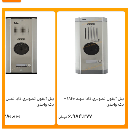
پنل آیفون تصویری تابا سهند 1860 -
یک واحدی
یک واحدی
6,380,000
6,984,277
تومان