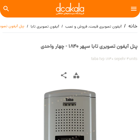
خانه
پنل آیفون تصویری تابا سپ
آیفون تصویری قیمت، فروش و نصب
آیفون تصویری تابا
پنل آیفون تصویری تابا سپهر 1840 - چهار واحدی
taba tvp 1840 sepehr 4units