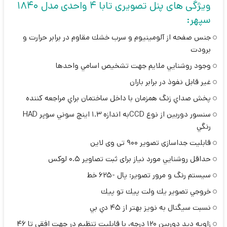
ویژگی های پنل تصویری تابا 4 واحدی مدل 1840
سپهر:
جنس صفحه از آلومينيوم و سرب خشك مقاوم در برابر حرارت و
برودت
وجود روشنايي ملايم جهت تشخيص اسامي واحدها
غير قابل نفوذ در برابر باران
پخش صداي زنگ همزمان با داخل ساختمان براي مراجعه كننده
سنسور دوربين از نوع CCDبه اندازه 1.3 اينچ سوني سوپر HAD
رنگي
قابلیت جداسازی تصویر 900 تی وی لاین
حداقل روشنايي مورد نیاز برای ثبت تصاویر 0.5 لوكس
سيستم رنگ و مرور تصوير: پال -625 خط
خروجي تصوير يك ولت پيك تو پيك
نسبت سيگنال به نويز بهتر از 45 دي بي
زاويه ديد دوربين 120 درجه، با قابلیت تنظیم در جهت افقی تا 46