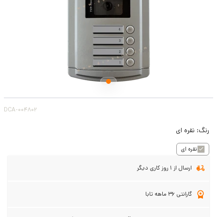
DCA-004802
رنگ:
نقره ای
نقره ای
ارسال از 1 روز کاری دیگر
گارانتی 36 ماهه تابا