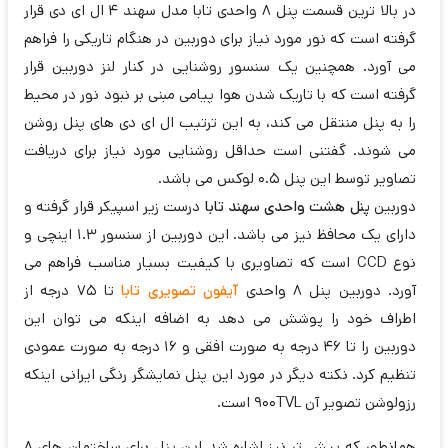
در بالا ترین قسمت پنل 8 واحدی تابا مدل سهند 4 ال ای دی قرار
گرفته است که نور مورد نیاز برای دوربین در هنگام تاریکی را فراهم
می آورد. همچنین یک سنسور روشنایی در کنار لنز دوربین قرار
گرفته است که با تاریک شدن هوا پیامی مبنی بر نبود نور در محیط
را به پنل منتقل می کند، به این ترتیب ال ای دی های پنل روشن
می شوند. گفتنی است حداقل روشنایی مورد نیاز برای دریافت
تصاویر توسط این پنل 0.5 لوکس می باشد.
دوربین
پنل هشت واحدی سهند تابا
درست زیر اسپیکر قرار گرفته و
دارای یک محافظ نیز می باشد. این دوربین از سنسور 1.3 اینچی و
نوع CCD است که تصاویری با کیفیت بسیار مناسب فراهم می
آورد. دوربین پنل 8 واحدی
آیفون تصویری تابا
تا 75 درجه از
اطراف خود را پوشش می دهد به اضافه اینکه می توان این
دوربین را تا 46 درجه به صورت افقی و 16 درجه به صورت عمودی
تنظیم کرد. نکته دیگر در مورد این پنل نمایشگر رنگی ایرانی اینکه
رزولوشن تصویر آن 900TVL است.
همانطور که پیش تر نیز اشاره شد این پنل برای ساختمان های 8