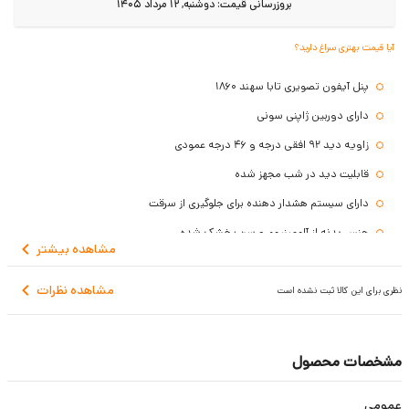
بروزرسانی قیمت:
دوشنبه, 12 مرداد 1405
آیا قیمت بهتری سراغ دارید؟
پنل آیفون تصویری تابا سهند 1860
دارای دوربین ژاپنی سونی
زاویه دید 92 افقی درجه و 46 درجه عمودی
قابلیت دید در شب مجهز شده
دارای سیستم هشدار دهنده برای جلوگیری از سرقت
جنس بدنه از آلومینیوم و سرب خشک شده
مشاهده
بیشتر
مقاوم در برابر حرارت، برودت و قطرات باران
مشاهده نظرات
پنل به صورت توکار بر روی دیوار نصب می شود
نظری برای این کالا ثبت نشده است
دارای 3 سال گارانتی
مشخصات محصول
عمومی