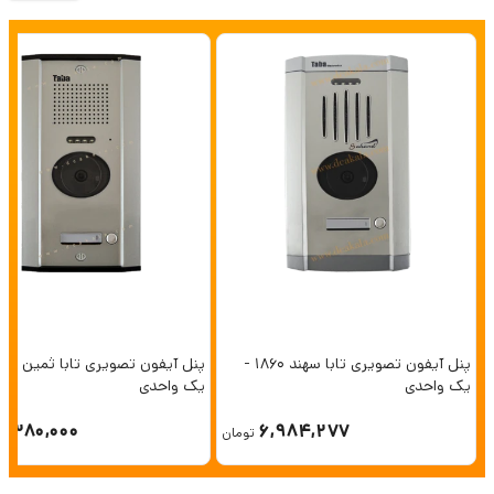
پنل آیفون تصویری تابا سهند 1860 -
یک واحدی
یک واحدی
6,380,000
6,984,277
تومان