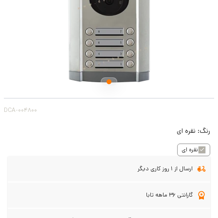
DCA-004800
رنگ:
نقره ای
نقره ای
ارسال از 1 روز کاری دیگر
گارانتی 36 ماهه تابا