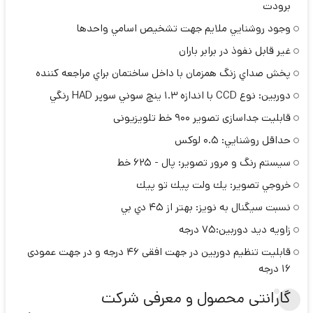
برودت
وجود روشنايي ملايم جهت تشخيص اسامي واحدها
غير قابل نفوذ در برابر باران
پخش صداي زنگ همزمان با داخل ساختمان براي مراجعه كننده
دوربين: نوع CCD با اندازه 1.3 ينچ سوني سوپر HAD رنگي
قابلیت جداسازی تصویر 900 خط تلویزیونی
حداقل روشنايي: 0.5 لوكس
سيستم رنگ و مرور تصوير: پال - 625 خط
خروجي تصوير: يك ولت پيك تو پيك
نسبت سيگنال به نويز: بهتر از 45 دي بي
زاويه ديد دوربين:75 درجه
قابلیت تنظیم دوربین در جهت افقی 46 درجه و در جهت عمودی
16 درجه
گارانتی محصول و معرفی شرکت