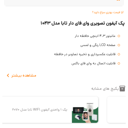
آیا قیمت بهتری سراغ دارید؟
پک آیفون تصویری وای فای دار تابا مدل 1043
مانیتور 4.3 اینچی حافظه دار
صفحه LCD رنگی و لمسی
قابلیت عکسبرداری و ذخیره تصاویر در حافظه
قابلیت اتصال به وای فای باکس
اتصال به اینترنت
مشاهده
بیشتر
اتصال به موبایل و ایجاد دسترسی از راه دور
پکیج های مشابه
امکان مکالمه صوتی با تلفن
امکان اتصال میکرو SD و ذخیره 256 ویدئوی 15 ثانیه ای و 1024 عکس
امکان انتقال زنگ و باز کردن درب ورودی و پارکینگ از راه دور
پک 1 واحدی آیفون WIFI تابا مدل 2070
قابلیت ارتباط داخلی با کلیه واحد ها
قابلیت اتصال به یک دوربین دیگر