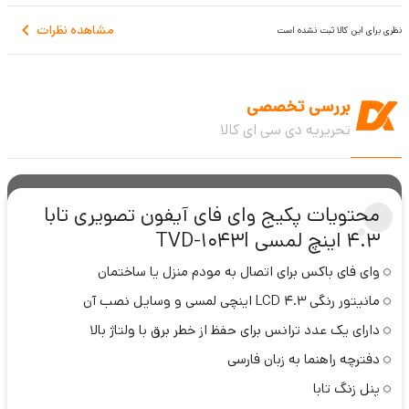
قابلیت اتصال به پنل دوم
مشاهده نظرات
نظری برای این کالا ثبت نشده است
دارای گوشی صوتی
گارانتی 3 ساله
بررسی تخصصی
تحریریه دی سی ای کالا
محتویات پکیج وای فای آیفون تصویری تابا
4.3 اینچ لمسی TVD-1043I
وای فای باکس برای اتصال به مودم منزل یا ساختمان
مانیتور رنگی LCD 4.3 اینچی لمسی و وسایل نصب آن
دارای یک عدد ترانس برای حفظ از خطر برق با ولتاژ بالا
دفترچه راهنما به زبان فارسی
پنل زنگ تابا