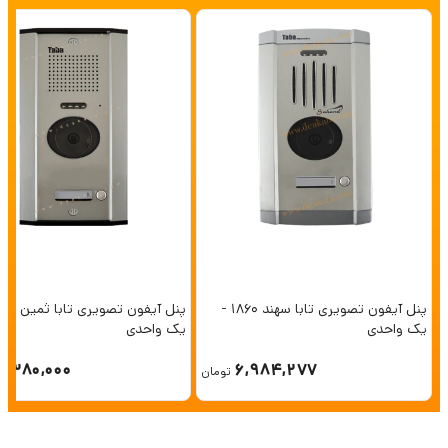
پنل آیفون تصویری تابا سهند 1860 -
یک واحدی
یک واحدی
6,380,000
6,984,277
تومان