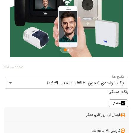
DCA-008887
پکیج ها
پک 1 واحدی آیفون WIFI تابا مدل 1043I
رنگ:
مشکی
مشکی
ارسال از 1 روز کاری دیگر
گارانتی 36 ماهه تابا