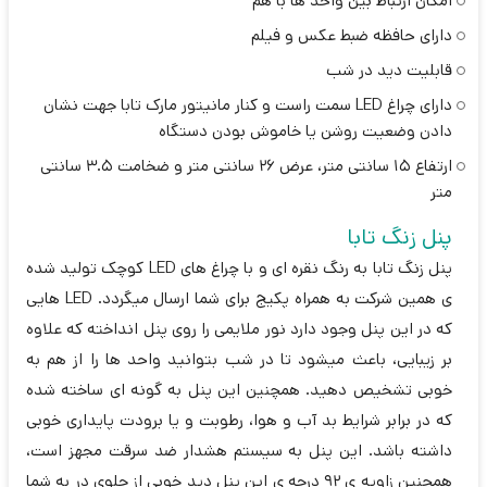
امکان ارتباط بین واحد ها با هم
دارای حافظه ضبط عکس و فیلم
قابلیت دید در شب
دارای چراغ LED سمت راست و کنار مانیتور مارک تابا جهت نشان
دادن وضعیت روشن یا خاموش بودن دستگاه
ارتفاع 15 سانتی متر، عرض 26 سانتی متر و ضخامت 3.5 سانتی
متر
پنل زنگ تابا
پنل زنگ تابا به رنگ نقره ای و با چراغ های LED کوچک تولید شده
ی همین شرکت به همراه پکیج برای شما ارسال میگردد. LED هایی
که در این پنل وجود دارد نور ملایمی را روی پنل انداخته که علاوه
بر زیبایی، باعث میشود تا در شب بتوانید واحد ها را از هم به
خوبی تشخیص دهید. همچنین این پنل به گونه ای ساخته شده
که در برابر شرایط بد آب و هوا، رطوبت و یا برودت پایداری خوبی
داشته باشد. این پنل به سیستم هشدار ضد سرقت مجهز است،
همچنین زاویه ی 92 درجه ی این پنل دید خوبی از جلوی در به شما