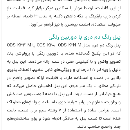
از این قابلیت، ارتباط موثر با ساکنین دیگر برقرار کرد. قابلیت باز
کردن درب پارکینگ با نگه داشتن دکمه به مدت 3 ثانیه، اضافه بر
سهولت استفاده، امنیت بیشتری را نیز فراهم می‌آورد.
پنل زنگ دم دری با دوربین رنگی
پنل زنگ دم دری مدل ODS-K20، ODS-K2N-M یا ODS-K34-M
که در این پکیج گنجانده شده، با دوربین رنگی با رزولوشن بالا،
تصویر واضح و با کیفیتی حتی در شب ارائه می‌دهد. این پنل به
دلیل زاویه لنز 120 درجه‌ای و ویژگی‌های قابل تنظیم، انعطاف‌پذیری
بالایی در نصب و استفاده دارد. با قابلیت ارائه تصویر واضح در
تاریکی مطلق تا یک متر مربع، این پنل اطمینان حاصل می‌کند که
هیچ جزئیاتی از دست نرود. این پنل با بدنه آلومینیومی ضد خش
و رطوبت، مقاوم در برابر شرایط جوی نامساعد و ولتاژهای خطرناک
است. طراحی ساده و استفاده از 7 رشته سیم برای نصب، باعث
شده است تا نصب پنل به سادگی انجام شود و برای ساختمان‌های
چند واحدی مناسب باشد.