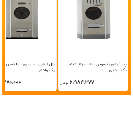
پنل آیفون تصویری تابا سهند 1860 -
یک واحدی
یک واحدی
6,380,000
6,984,277
تومان