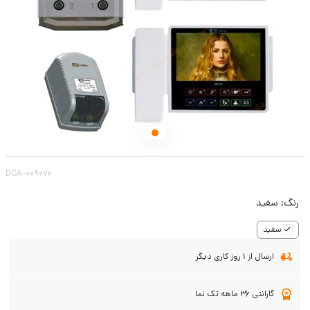
DCA-009076
رنگ:
سفید
سفید
ارسال از 1 روز کاری دیگر
گارانتی 36 ماهه تک نما