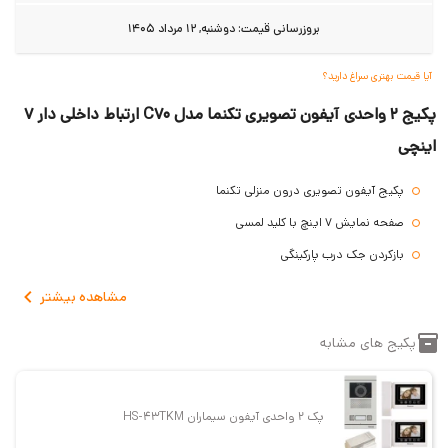
بروزرسانی قیمت:
دوشنبه, 12 مرداد 1405
آیا قیمت بهتری سراغ دارید؟
پکیج 2 واحدی آیفون تصویری تکنما مدل C70 ارتباط داخلی دار 7
اینچی
پکیج آیفون تصویری درون منزلی تکنما
صفحه نمایش 7 اینچ با کلید لمسی
بازکردن جک درب پارکینگی
اتصال به دو پنل و دوربین مداربسته
مشاهده
بیشتر
پنل زنگ ضد آب 1 واحدی
پکیج های مشابه
گارانتی 3 ساله
پک 2 واحدی آیفون سیماران HS-46TKM