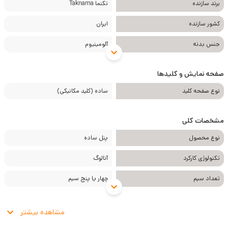
برند سازنده
تکنما Taknama
فروش با قیمت اقتصادی
کشور سازنده
ایران
ارائه با ضمانت 3 ساله تکنما
جنس بدنه
آلومینیوم
صفحه نمایش و کلیدها
نوع صفحه کلید
ساده (کلید مکانیکی)
مشخصات کلی
نوع محصول
پنل ساده
تکنولوژی کارکرد
آنالوگ
تعداد سیم
چهار یا پنج سیم
مشاهده بیشتر