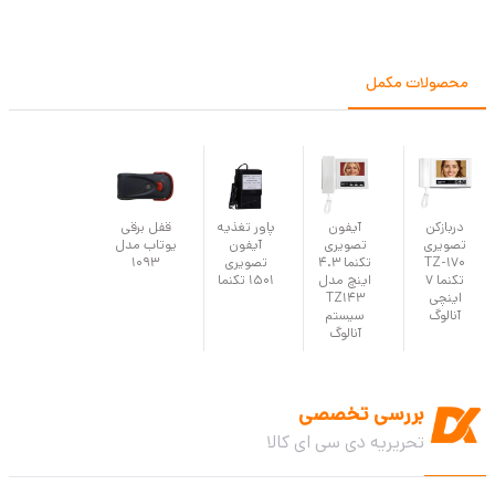
محصولات مکمل
دربازکن
آیفون
پاور تغذیه
قفل برقی
تصویری
تصویری
آیفون
یوتاب مدل
TZ-170
تکنما 4.3
تصویری
1093
تکنما 7
اینچ مدل
1501 تکنما
اینچی
TZ143
آنالوگ
سیستم
آنالوگ
بررسی تخصصی
تحریریه دی سی ای کالا