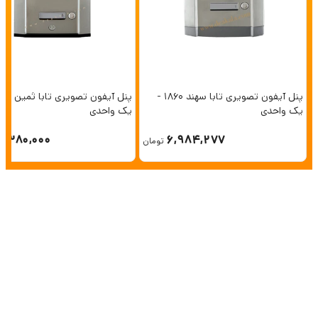
پنل آیفون تصویری تابا سهند 1860 -
یک واحدی
یک واحدی
6,380,000
6,984,277
تومان