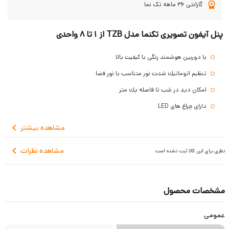
گارانتی 36 ماهه تک نما
پنل آیفون تصویری تکنما مدل TZB از 1 تا 8 واحدی
با دوربين هوشمند رنگی با كيفيت بالا
تنظيم اتوماتيك شدت نور متناسب با نور فضا
امكان ديد در شب تا فاصله يك متر
دارای چراغ های LED
زاويه ديد گسترده و قابل تنظیم لنز دوربین
مشاهده
بیشتر
قابلیت اتصال به سیستم جک های برقی مخصوص پارکینگ
مشاهده نظرات
نظری برای این کالا ثبت نشده است
دارای سیستم دزدگیر
دارای صدای شفاف و بدون نويز حتی در بالاترين طبقات
جنس بدنه پنل آلومینیومی است
مشخصات محصول
ضد ضربه، رطوبت و نوسانات دمایی هوا
عمومی
نصب آسان فقط با استفاده از 4 رشته سيم مشترك