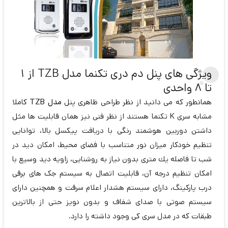
ویژگی های پنل دم دری تکنما مدل TZB از 1
تا 8 واحدی
همانطور که می دانید از نظر طراحی ظاهری پنل
مدل TZB
کاملا
مشابه سری K تکنما هستند از نظر فنی نیز همان قابلیت ها مثل
داشتن دوربين هوشمند رنگی با دریافت پیکسل بالا، توانايی
تنظيم خودکار میزان نور متناسب با فضای محيط، امكان ديد در
شب تا فاصله يك متری بدون نیاز به روشنایی، زاويه ديد وسيع با
امکان تنظيم درجه آن، قابلیت اتصال به سیستم جک های برقی
درب پارکینگ، دارای سیستم هشدار اعلام سرقت و همچنین دارای
سیستم صوتی با صدای شفاف و بدون نويز حتی از بالاترين
طبقات که در مدل سری کی وجود داشته را دارد.