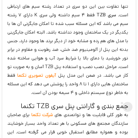
تنها تفاوت بین این دو سری در تعداد رشته سیم های ارتباطی
است.
سری TZB
فقط 4 سیم داشته ولی سری K دارای 7 رشته
سیم می باشد که این مسئله سبب شده تا امکان جایگزنی آن ها با
یکدیگر در یک ساختمان وجود نداشته باشد. البته امکان جایگزینی
با مدل های هم رده و مشابه خود از دیگر برند ها وجود دارد. جنس
بدنه این پنل از آلومینیوم ضد خش، ضد رطوبت و مقاوم در برابر
نور خورشيد با دمای بالا یا شرایط سرد آب و هوایی ساخته شده
است. مراحل نصب نصب و استفاده پنل TZB آسان و به صورت تو
کار می باشد. در ضمن این مدل پنل
آیفون تصویری تکنما
فقط
ساختمان هایی دارای 1 تا 8 واحد را پوشش می دهد که این مسئله
به خاطر نوع سیستم داخلی و 4 سیمه بودن آن است.
جمع بندی و گارانتی پنل سری TZB تکنما
به طور کلی قابلیت ها و توانمندی های
شرکت تکنما
برای صاحبان
سازندگان مجتمع های مسکونی با هر تعداد واحد بسیار خوشایند
بوده و همواره مطابق استقبال خوبی قرار می گرفته است. این