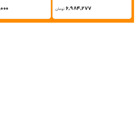
,000
6,984,277
تومان