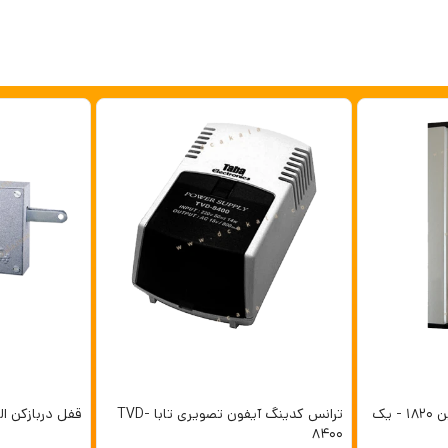
پنل آیفون تصویری تابا ثمین 1820 - یک
ترانس کدینگ آیفون تصویری تابا TVD-
قفل دربازکن الک
8400