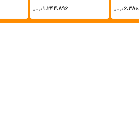
1,244,896
6,380
تومان
تومان