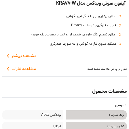
آیفون صوتی ویدکس مدل KRA78-W
امکان برقراری ارتباط با گوشی نگهبانی
قابلیت قرارگیری در حالت Privacy
امکان تنظیم زنگ ملودی، شدت آن و تعداد دفعات زنگ خوردن
عملکرد بدون نیاز به گوشی و به صورت هندزفری
ظاهر کریستالی از جنس پلکسی گلاس به رنگ سفید
مشاهده
بیشتر
نصب به صورت توکار
مشاهده نظرات
نظری برای این کالا ثبت نشده است
گارانتی 3 ساله ویدکس
مشخصات محصول
عمومی
برند سازنده
ویدکس Videx
کشور سازنده
ایتالیا