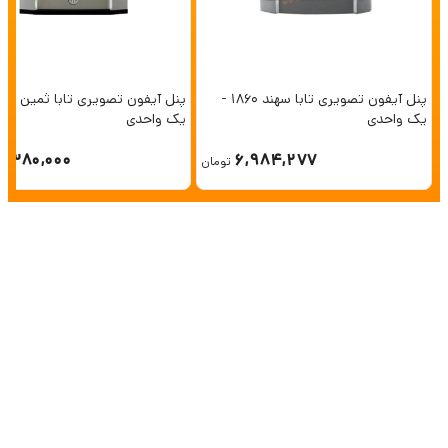
پنل آیفون تصویری تابا سهند 1860 -
یک واحدی
یک واحدی
6,380,000
6,984,277
تومان