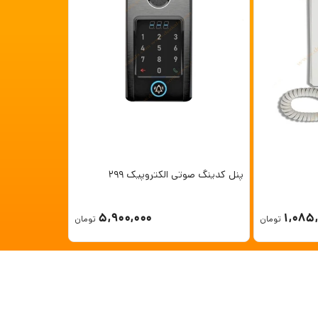
پنل کدینگ صوتی الکتروپیک 299
5,900,000
1,085
تومان
تومان