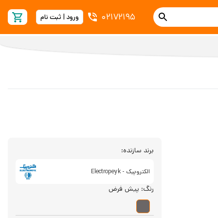
02172195
ورود | ثبت نام
برند سازنده:
الکتروپیک - Electropeyk
رنگ:
پیش فرض