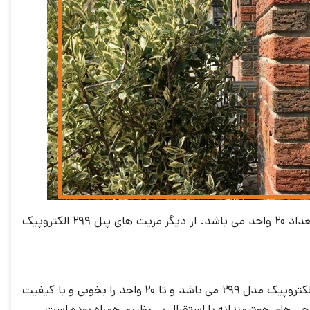
پنل کدینگ الکتروپیک با استاندارد مقاومتی بالا در شرایط محیطی نامناسب نیز عملکرد دارد و مناسب نصب در مجتمع هایی با تعداد 20 واحد می باشد. از دیگر مزیت های پنل 299 الکتروپیک
همانطور که در متن بالا گفته شد این مدل ارتباط داخلی الکتروپیک که به تازگی وارد بازار شده فقط قابل اتصال به آیفون تصویری الکتروپیک مدل 299 می باشد و تا 20 واحد را بخوبی و با کیفیت
احی های هوشمندانه با استقبال بی نظیری همراه بوده است.