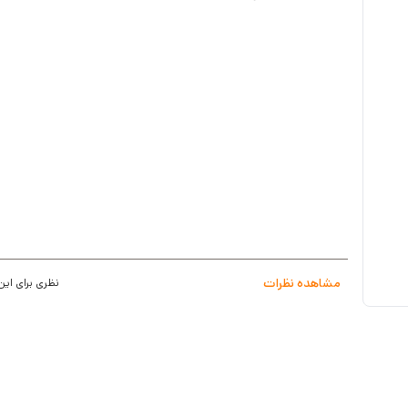
مقاومت در برابر دما و رطوبت
ساپورت 20 واحد
گارانتی 2ساله
مشاهده نظرات
نظری برای این