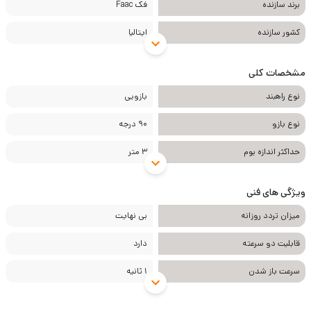
برند سازنده
فک Faac
کشور سازنده
ایتالیا
مشخصات کلی
نوع راهبند
بازویی
نوع بازو
90 درجه
حداکثر اندازه بوم
3 متر
ویژگی های فنی
میزان تردد روزانه
بی نهایت
قابلیت دو سرعته
دارد
سرعت باز شدن
1 ثانیه