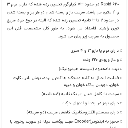
Rapid 620 در حدود 73 کیلوگرم تخمین زده شده که دارای بوم 3
و 4 متری می باشد. سرعت باز و بسته شدن در هر باز و بسته شدن
در حدود 2 تا 3 ثانیه تخمین زده شده که البته در نوع خود سریع
ترین راهبند قلمداد می شود. به طور کلی مشخصات فنی این
محصول به صورت زیر بیان می شود:
دارای بوم یا بازو 3 و 4 متری
ولتاژ ورودی 220 ولت
تردد نامحدود (سیستم هیدرولیک)
قابلیت اتصال به کلیه دستگاه ها کنترل تردد، پوش باتن، کارت
خوان، دوربین پلاک خوان و غیره
سرعت باز کامل شدن زیر یک ثانیه (0.8 ثانیه)
دارای ترمز در ابتدا و انتهای حرکت
دارای سیستم الکترومکانیک کاهش سرعت (دو سرعته)
مجهز به اینکودر(Encoder جهت برگشت میله در صورت برخورد با