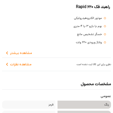
راهبند فک 620 Rapid
موتور الکتروهیدرولیکی
بوم یا بازو 3 یا 4 متری
حسگر تشخیص مانع
ولتاژ ورودی 220 ولت
سرعت باز شدن و عملکرد صحیح
مشاهده
بیشتر
گارانتی 4 ساله
مشاهده نظرات
نظری برای این کالا ثبت نشده است
مشخصات محصول
عمومی
رنگ
قرمز