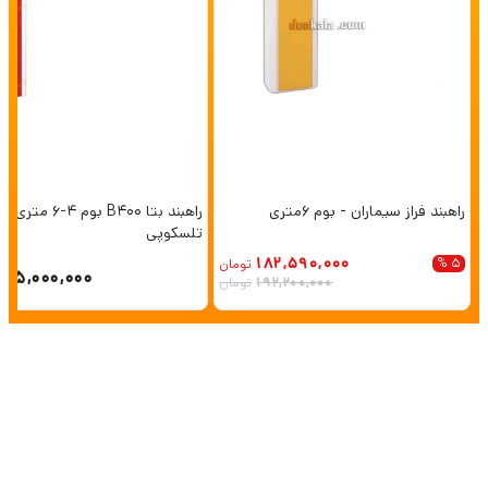
راهبند فراز سیماران - بوم 6متری
راهبند بتا B400 بوم 4-6 متری
تلسکوپی
182,590,000
5 %
تومان
165,000,000
192,200,000
تومان