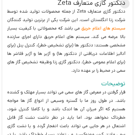
دتکتور گازی متعارف Zeta
دتکتور گازی متعارف Zeta از جمله محصولات تولید شده توسط
شرکت زتا انگلستان است. این شرکت یکی از برترین تولید کنندگان
سیستم های اعلام حریق
می باشد که محصولاتی با کیفیت بسیار
بالا عرضه می کند. سیستم های اعلام حریق دارای اجزای سازنده
مشخصی هستند: دتکتور ها (برای تشخیص خطر)، کنترل پنل (برای
آنالیز اطلاعات دریافتی از دتکتور ها) و آژیر ها و آژیر فلاشر ها
(برای اعلام عمومی خطر). دتکتور گازی زتا وظیفه تشخیص گاز های
سمی در محیط را بر عهده دارد.
توضیحات
قرار گرفتن در معرض گاز های سمی می تواند بسیار مهلک و کشنده
باشد. در طول روز ما با گستره وسیعی از انواع گاز ها مواجه
هستیم که اگر میزان آن ها اندک باشد و یا کاملا کنترل شود،
خطرناک نخواهد بود. اما باید در نظر داشت نشت گاز قابل
اشتعال در هر جایی می تواند باعث انفجار گردد و یا نشت گازی
سمی مانند کربن مونوکسید می تواند بسیار خطرناک باشد. با در