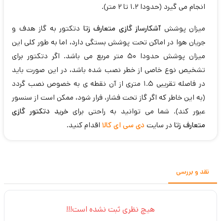
انجام می گیرد (حدودا 1.2 تا 2 متر).
میزان پوشش
آشکارساز گازی متعارف زتا
دتکتور به گاز هدف و
جریان هوا در اماکن تحت پوشش بستگی دارد، اما به طور کلی این
میزان پوشش حدودا 50 متر مربع می باشد. اگر دتکتور برای
تشخیص نوع خاصی از خطر نصب شده باشد، در این صورت باید
در فاصله تقریبی 1.5 متری از آن نقطه ی به خصوص نصب گردد
(به این خاطر که اگر گاز تحت فشار، فرار شود، ممکن است از سنسور
عبور کند). شما می توانید به راحتی برای
خرید دتکتور گازی
متعارف زتا
در سایت
دی سی ای کالا
اقدام کنید.
نقد و بررسی
هیچ نظری ثبت نشده است!!!