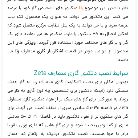
نظر داشتن این موضوع
زتا
دتکتور های تشخیص گاز خود را عرضه
می کند. این دتکتور می تواند به عنوان یک محصول تک پایه
عرضه شود و یا می تواند به یک پنل نظارت مرکزی متصل شود که
امکان اتصال به 48 دتکتور را دارد. دتکتور ها می توانند برای یک
گاز و یا گاز های مختلف مورد استفاده قرار گیرند. ویژگی های این
محصول از عوامل موثر در
قیمت آشکارساز گازی متعارف زتا
می
باشند.
شرایط نصب دتکتور گازی متعارف Zeta
بهترین مکان برای نصب آشکارساز گازی متعارف زتا به گاز هدف
بستگی دارد (اینکه دتکتور برای تشخیص چه نوع گازی به کار می
رود). به طور کلی برای گاز های سبک تر از هوا، دتکتور گازی متعارف
Zeta در فاصله 30-50 سانتی متری از سقف نصب می گردد. برای
گاز های سنگین تر از هوا، دتکتور باید در فاصله 30 تا 50 سانتی
متری از کف زمین نصب شود و برای گاز هایی که داری وزنی تقریبا
برابر با هوا هستند، نصب دتکتور، نزدیک به ارتفاع قد انسان