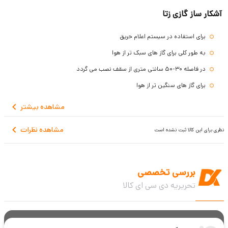
آشکار ساز گازی زتا
برای استفاده در سیستم اعلام حریق
به طور کلی برای گاز های سبک تر از هوا
در فاصله 30-50 سانتی متری از سقف نصب می گردد
برای گاز های سنگین تر از هوا
دتکتور باید در فاصله 30 تا 50 سانتی متری از کف زمین نصب شود
مشاهده
بیشتر
برای گاز هایی که داری وزنی تقریبا برابر با هوا هستند
مشاهده نظرات
نظری برای این کالا ثبت نشده است
نصب دتکتورنزدیک به ارتفاع قد انسان انجام می گیرد (حدودا 1.2 تا 2 متر)
بررسی تخصصی
تحریریه دی سی ای کالا