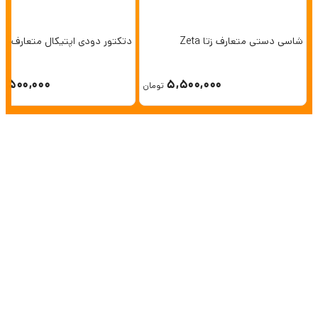
شاسی دستی متعارف زتا Zeta
دتکتور دودی اپتیکال متعارف زتا eta
4,500,000
5,500,000
تومان