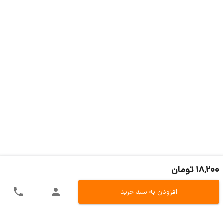
18,200 تومان
افزودن به سبد خرید
ارسال سریع به سراسر ایران
اکسپرس، پست، تیپاکس و باربری