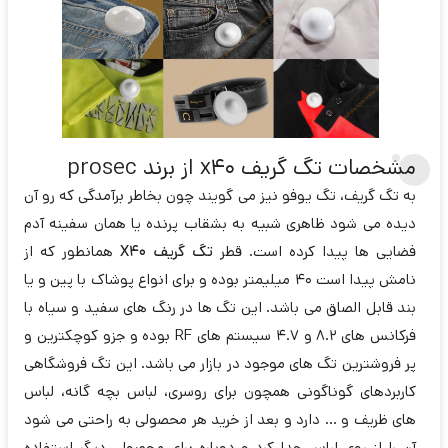
مشخصات تگ گریف x40 از برند prosec
به تگ گریف، تگ یوفو نیز می گویند چون بخاطر برآمدگی که رو آن
دیده می شود ظاهری شبیه به بشقاب پرنده یا همان سفینه آدم
فضایی ها پیدا کرده است. قطر
تگ گریف X40
همانطور که از
نامش پیدا است 40 میلیمتر بوده و برای انواع پوشاک با پین و یا
بند قابل الصاق می باشد. این تگ ها در رنگ های سفید و سیاه با
فرکانس های ۸.۲ و ۴.۷ سیستم های RF بوده و جزو کوچکترین و
پر فروشترین تگ های موجود در بازار می باشد. این تگ فروشگاهی
کاربردهای گوناگونی همچون برای روسری، لباس بچه گانه، لباس
های ظریف و ... دارد و بعد از خرید هر محصولی به راحتی می شود
آن را از روی لباس جدا کرد و دوباره برای محصولی دیگر استفاده