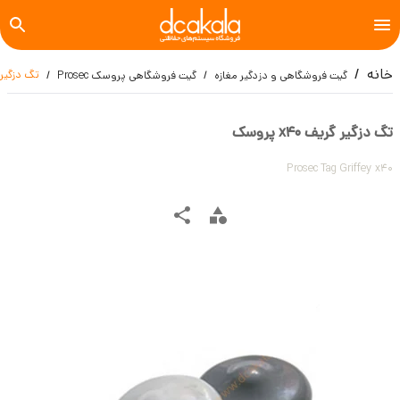
خانه
تگ دزگیر گریف 
گیت فروشگاهی و دزدگیر مغازه
گیت فروشگاهی پروسک Prosec
تگ دزگیر گریف x40 پروسک
Prosec Tag Griffey x40