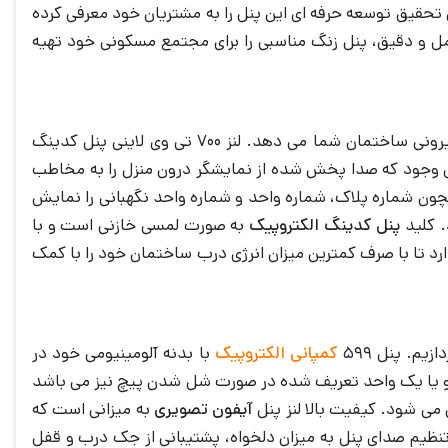
حقیق توسعه حرفه ای این پنل را به مشتریان خود معرفی کرده
ل و دقیق، پنل زنگ مناسبی را برای مجتمع مسکونی خود تهیه
599 الکتروپیک به صورت مستطیلی با رنگ نقره ای و مشکی است که با نصب آن جلوه زیبایی به نمای بیرونی ساختمان شما می دهد. لنز 700 تی وی لاینی پنل کدینگ
 پنل وجود که صدا پخش شده از نمایشگر درون منزل را به مخاطب
LC است که با منوی گرافیکی بسیار زیبا مواردی همچون شماره پلاک، شماره واحد و شماره واحد نگهبانی را نمایش
پنل کدینگ الکتروپیک
به صورت لمسی خازنی است و با
رد تا با صرف کمترین میزان انرژی درب ساختمان خود را با کمک
م. پنل 599
کمپانی الکتروپیک
با بدنه آلومینیومی خود در
نی و یا یک واحد تعریف شده در صورت شل شدن پیچ نیز می باشد
آیفون تصویری
به میزانی است که
اصله یک متری به نمایش تصاویر می پردازد. از دیگر مزیت این سیستم اتصال به 4 پنل، زاویه دید 120 درجه، تنظیم صدای پنل به میزان دلخواه، پشتیبانی از جک درب و قفل