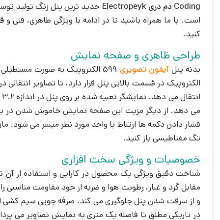
Coding دم دری Electropeyk
جدید ترین پنل زنگ تولید توسط
است. با ما همراه باشید تا در ادامه با ویژگی ظاهری، فنی و
قی
کنید.
طراحی ظاهری و صفحه نمایش
بدنه پنل
آیفون تصویری
الکتروپیک در قسمت بالایی پنل قرار دارد، تا تصاویر انتقالی
می دهد. از دیگر مزیت این صفحه نمایش خاموش شدن در بازه زمانی 2 تا 6 صبح است تا از هرگونه سرقت سیستم جل
فشار دادن دکمه ها ارتباط با واحد مورد نظر میسر می شود. ما
تگ مغناطیسی باز کنید.
خصوصیات و ویژگی سخت افزاری
شناخت دقیق ویژگی یک محصول در کارایی و استفاده از آن تاثیر
مقابل گرد و غبار، رطوبت هوا و ضربه از خود مقاومت مناسبی 
و از سرقت شدن پنل جلوگیری می کند. صرفه جویی سیم کشی این سامانه به قدری است که تنها با 6 رش