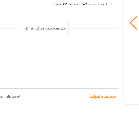
1 عدد منبع تغذیه برای 62 واحد
62 واحد به بالا 2 منبع تغذیه
حذف تگ بدون نیاز به کارت مادر
مشاهده همه ویژگی ها
دکمه لمسی خازنی
اعلام هشدار در هنگام سرقت
واحد
قابلیت تنظیم صدا و چرخش دوربین در 4 جهت با زاویه دید 120 درجه
مقاومت در برابر رطوبت و گرد و غبار
گارانتی 3 ساله
مشاهده نظرات
نظری برای این