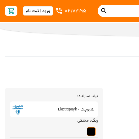
02172195
ورود | ثبت نام
برند سازنده:
الکتروپیک - Electropeyk
رنگ:
مشکی