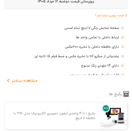
بروزرسانی قیمت:
دوشنبه, 12 مرداد 1405
آیا قیمت بهتری سراغ دارید؟
صفحه نمایش رنگی 7 اینچ تمام لمسی
ارتباط داخلی با تمامی واحد ها
دارای حافظه داخلی با ذخیره ۲۰۰عکس
پشتیبانی از میکرو sd با ذخیره عکس و ضبط فیلم 15 ثانیه ای
دارای 14 ملودی زنگ متنوع
قابلیت اتصال به 2 پنل درب ورودی
مشاهده
بیشتر
اتصال به 2 دوربین امنیتی
پکیج ها
قابلیت باز کردن در پارکینگ
قابلیت فراخوانی آسانسور
جنس بدنه (ABS) آنتی استاتیک،بدون تغییر در رنگ محصول
پکیج 1 تا 4 واحدی آیفون تصویری الکتروپیک مدل 996 با
حافظه 7 اینچ
رابط کاربری با منوی گرافیکی (GUI)
گارانتی سه ساله