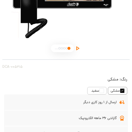
...
DCA-005215
رنگ:
مشکی
مشکی
سفید
ارسال از 1 روز کاری دیگر
گارانتی 36 ماهه الکتروپیک