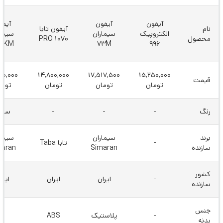
آیفون
آیفون
آیفو
نام
آیفون تابا
الکتروپیک
سیماران
سیمار
محصول
1070 PRO
2TKM
73M
996
00,000
14,800,000
17,517,500
15,250,000
قیمت
تومان
تومان
تومان
توما
رنگ
-
-
-
سفی
برند
سیماران
سیمار
-
تابا Taba
سازنده
Simaran
maran
کشور
-
ایران
ایران
ایرا
سازنده
جنس
-
پلاستیک
ABS
-
بدنه