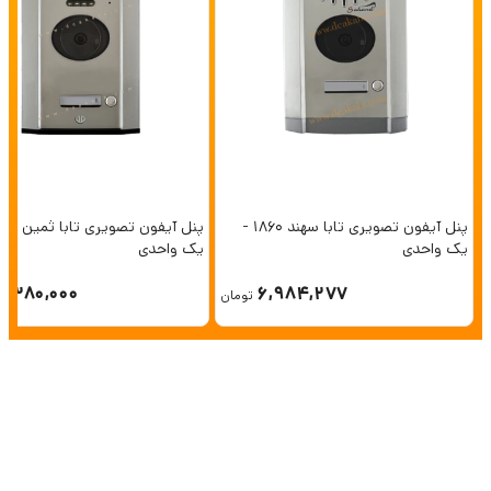
پنل آیفون تصویری تابا سهند 1860 -
یک واحدی
یک واحدی
6,380,000
6,984,277
تومان