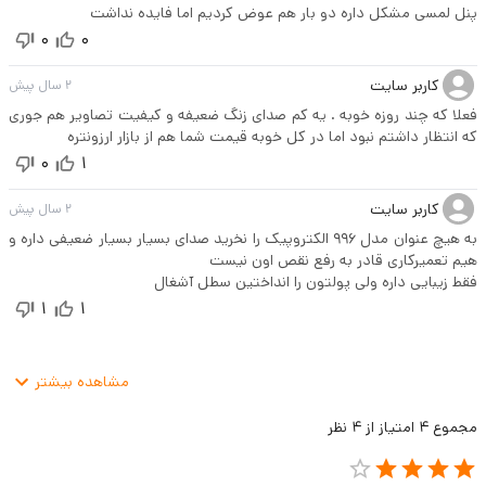
پنل لمسی مشکل داره دو بار هم عوض کردیم اما فایده نداشت
0
0
کاربر سایت
2 سال پیش
فعلا که چند روزه خوبه . یه کم صدای زنگ ضعیفه و کیفیت تصاویر هم جوری
که انتظار داشتم نبود اما در کل خوبه قیمت شما هم از بازار ارزونتره
0
1
کاربر سایت
2 سال پیش
به هیچ عنوان مدل ۹۹۶ الکتروپیک را نخرید صدای بسیار بسیار ضعیفی داره و
هیم تعمیرکاری قادر به رفع نقص اون نیست
فقط زیبایی داره ولی پولتون را انداختین سطل آشغال
1
1
مشاهده
بیشتر
مجموع
4
امتیاز از
4
نظر