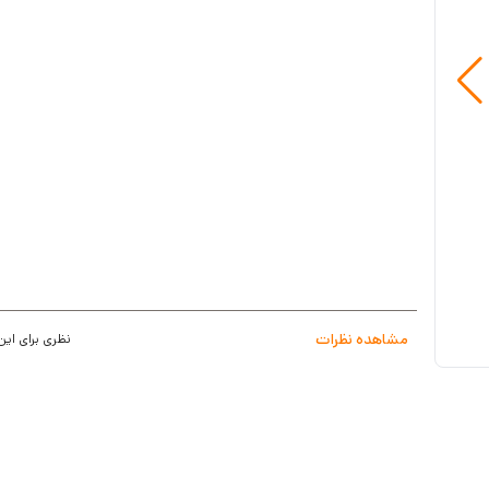
دارای دوربین با قابلیت چرخش به صورت دستی
چرخش دوربین به سمت افقی 46 درجه و عمودی تا 16 درجه
مقاوم در هر شرایط آب و هوایی
مجهز به چراغ هوشمند LED برای نمایش وضعیت زنگ ها
قابلیت تنظیم صوت
خاصیت ضد آب
60 ماه گارانتی
مشاهده نظرات
نظری برای این