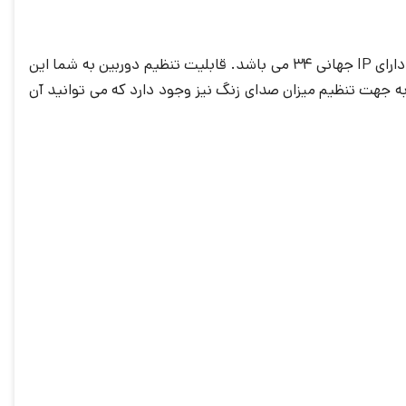
به لحاظ فنی، پنل رندا دارای صفحه کلید خازنی یا لمسی، با قابلیت تنظیم دوربین و شدت صدا، تولید شده طبق فناوری SMT و نیز دارای IP جهانی 34 می باشد. قابلیت تنظیم دوربین به شما این
به جهت تنظیم میزان صدای زنگ نیز وجود دارد که می توانید آن