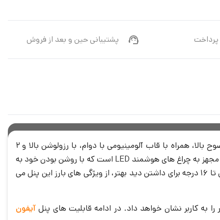
پرداخت
پشتیبانی حین و بعد از فروش
پنل آیفون تصویری الکتروپیک 1 واحدی مدل رندا لمسی، به اندازه 60 × 265 × 140 سانتی متر، با دوربینی با 650 خط تصویر و وضوح بالا، همراه با قاب آلومینیومی با دوام، با رزولوشن بالا و 2
مگاپیکسلی، توسط فناوری ها و سنسور های قدرتمند به کار رفته در آن، دید واضحی را خصوصا در شب به شما ارائه می کند. این پنل مجهز به چراغ های هوشمند LED است که با روشن بودن خود به
مراجعه کننده، وضعیت زنگ را نشان می دهد. قابلیت چرخش دوربین این محصول به تمامی جهات اعم از افقی تا 46 درجه و عمودی تا 16 درجه برای داشتن دید بهتر، از ویژگی های بارز این پنل می
آیفون