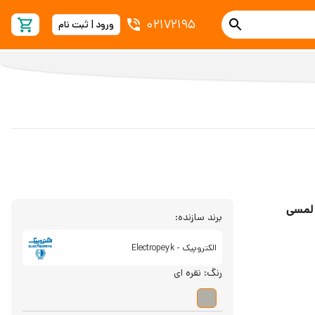
02172195
ورود | ثبت نام
برند سازنده:
الکتروپیک - Electropeyk
رنگ:
نقره ای