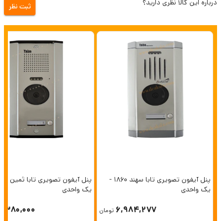
درباره این کالا نظری دارید؟
ثبت نظر
پنل آیفون تصویری تابا سهند 1860 -
یک واحدی
یک واحدی
6,380,000
6,984,277
تومان