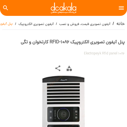
خانه
پنل آیفون تصویری
آیفون تصویری قیمت، فروش و نصب
آیفون تصویری الکتروپیک
پنل آیفون تصویری الکتروپیک 1086-RFID کارتخوان و تگی
Electropeyk Rfid panel 1086