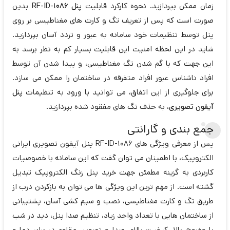
زمان ممکن بپردازید. نحوه کارکرد قابلیت
پنل 1086-RF-ID
بدین
صورت است که پس از تعریف تگ و کارت های مغناطیسی بر روی
پنل توسط تنظیمات خود سامانه به عبور و تردد آسان بپردازید.
شاید در این لحظه امنیت این قابلیت بسیار کم به نظر برسد به
این جهت که با گم شدن تگ مغناطیسی، و پیدا شدن آن توسط
افراد ناشناس عبور افراد متفرقه در ساختمان را ممکن می سازد.
برای جلوگیری از این اتفاق، می توانید با ورود به تنظیمات
پنل
آیفون تصویری
، به حذف تگ های مفقود شده بپردازید.
جمع بندی و گارانتی
پس از معرفی ویژگی های 1086-RF-ID پنل آیفون تصویری ایرانی
الکتروپیک، با اطمینان می توان گفت که این سامانه با خصوصیات
کاربردی به گزینه مطمئن جهت خرید پنل زنگ الکتروپیک تبدیل
گشته است. از مهم ترین این ویژگی ها می توان به بازکردن درب از
طریق تگ و کارت مغناطیسی، نصب و سیم کشی آسان، پشتیبانی
از ساختمان هایی با تعداد واحد زیاد، تنظیم صدا پنل، دید در شب
با وضوح بالا، کیفیت بالای صدا و تصویر، مقاوم در برابر دما و