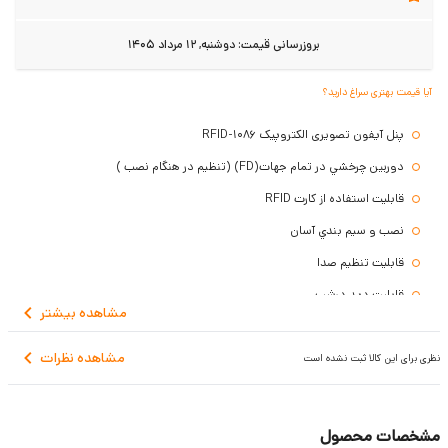
بروزرسانی قیمت:
دوشنبه, 12 مرداد 1405
آیا قیمت بهتری سراغ دارید؟
پنل آیفون تصویری الکتروپیک 1086-RFID
دوربين چرخشي در تمام جهات(FD) (تنظیم در هنگام نصب )
قابلیت استفاده از کارت RFID
نصب و سيم بندي آسان
قابلیت تنظیم صدا
قابليت ديد درشب
مشاهده
بیشتر
كيفيت بالاي صدا و تصوير
مشاهده نظرات
مقاوم دربرابر دما و رطوبت
نظری برای این کالا ثبت نشده است
بدون محدوديت در تعداد واحد
داراي سوئيچ ضد سرقت
مشخصات محصول