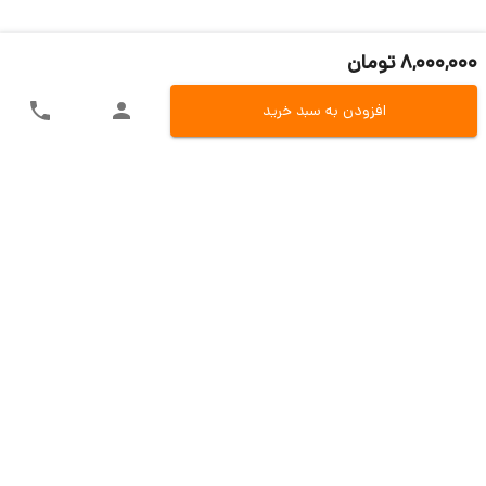
8,000,000 تومان
افزودن به سبد خرید
ارسال سریع به سراسر ایران
اکسپرس، پست، تیپاکس و باربری
تنوع در روش های پرداخت
پرداخت آنلاین، کارت به کارت و یا در محل
تضمین بازگشت وجه
بازگشت 7 روزه در صو.رت مغایرت کالا
پشتیبانی حین و بعد از فروش
تیم مسلط فروش و تیم پشتیبانی فنی
خدمات مشتریان
دی سی ای کالا
قوانین و مقررات
آموزش خرید و پرداخت