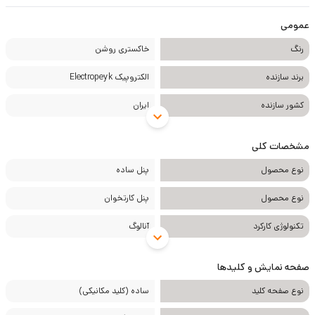
بهره گیری از فناوری ساخت (SMT)
عمومی
گارانتی 3 ساله
رنگ
خاکستری روشن
برند سازنده
الکتروپیک Electropeyk
کشور سازنده
ایران
مشخصات کلی
نوع محصول
پنل ساده
نوع محصول
پنل کارتخوان
تکنولوژی کارکرد
آنالوگ
صفحه نمایش و کلیدها
نوع صفحه کلید
ساده (کلید مکانیکی)