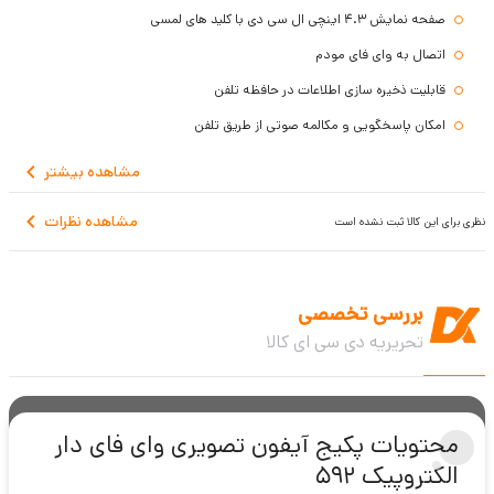
صفحه نمایش 4.3 اینچی ال سی دی با کلید های لمسی
اتصال به وای فای مودم
قابلیت ذخیره سازی اطلاعات در حافظه تلفن
امکان پاسخگویی و مکالمه صوتی از طریق تلفن
دارای حافظه داخلی و پشتیبانی از کارت حافظه
مشاهده
بیشتر
دارای پیغامگیر
مشاهده نظرات
نظری برای این کالا ثبت نشده است
اتصال به دو ورودی پنل زنگ و یک ورودی دوربین
گارانتی 3 ساله
بررسی تخصصی
تحریریه دی سی ای کالا
محتویات پکیج آیفون تصویری وای فای دار
الکتروپیک 592