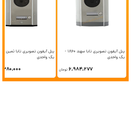
پنل آیفون تصویری تابا سهند 1860 -
یک واحدی
یک واحدی
6,380,000
6,984,277
تومان